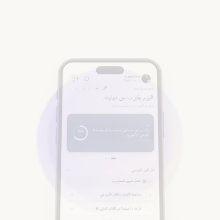
ملخص ذكاء اصطناعي
الروتين الصباحي على المسار. تم تبسيط التأمل المسائي.
تبسيط المطالبات
إرسال قالب
هذا الشهر
+24%
23
نشط
92% احت.