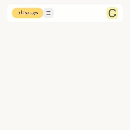
جرّب مجاناً
مدرب شاهدوا Coachful اليوم